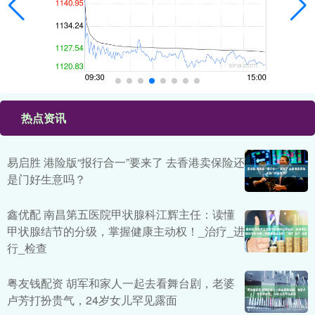
热点资讯
易启胜 港险版“报行合一”要来了 去香港卖保险还
是门好生意吗？
鑫优配 南昌第五医院甲状腺科江辉主任：读懂
甲状腺结节的分级，掌握健康主动权！_治疗_进
行_检查
粤友钱配资 胡军和家人一起去看舞台剧，老婆
卢芳打扮贵气，24岁女儿罕见露面