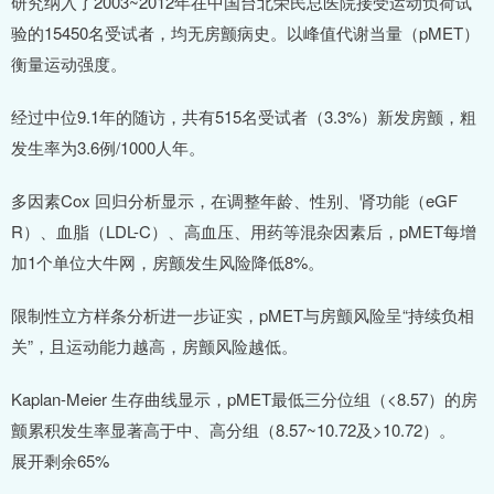
研究纳入了2003~2012年在中国台北荣民总医院接受运动负荷试
验的15450名受试者，均无房颤病史。以峰值代谢当量（pMET）
衡量运动强度。
经过中位9.1年的随访，共有515名受试者（3.3%）新发房颤，粗
发生率为3.6例/1000人年。
多因素Cox 回归分析显示，在调整年龄、性别、肾功能（eGF
R）、血脂（LDL-C）、高血压、用药等混杂因素后，pMET每增
加1个单位大牛网，房颤发生风险降低8%。
限制性立方样条分析进一步证实，pMET与房颤风险呈“持续负相
关”，且运动能力越高，房颤风险越低。
Kaplan-Meier 生存曲线显示，pMET最低三分位组（<8.57）的房
颤累积发生率显著高于中、高分组（8.57~10.72及>10.72）。
展开剩余65%