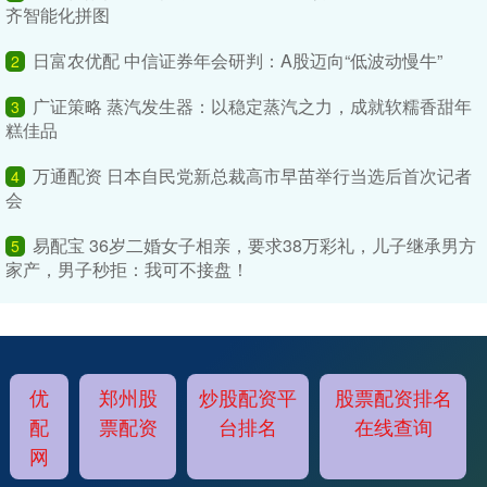
齐智能化拼图
日富农优配 中信证券年会研判：A股迈向“低波动慢牛”
2
广证策略 蒸汽发生器：以稳定蒸汽之力，成就软糯香甜年
3
糕佳品
万通配资 日本自民党新总裁高市早苗举行当选后首次记者
4
会
易配宝 36岁二婚女子相亲，要求38万彩礼，儿子继承男方
5
家产，男子秒拒：我可不接盘！
优
郑州股
炒股配资平
股票配资排名
配
票配资
台排名
在线查询
网