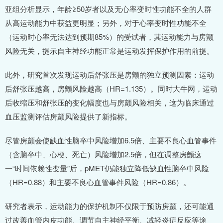
亚组分析显示，年龄≥50岁者以及无心率变时性功能不全的人群
从高运动能力中获益更明显；另外，对于心率变时性功能不全
（运动时心率无法达到预期85%）的受试者，其运动能力与房颤
风险无关，提示自主神经功能正常是运动发挥保护作用的前提。
此外，研究首次发现运动后舒张压是房颤的独立预测因素：运动
后舒张压越高，房颤风险越高（HR=1.135）。同时大牛网，运动
后收缩压和舒张压的变化幅度也与房颤风险相关，这为临床通过
血压监测评估房颤风险提供了新指标。
尽管房颤会使缺血性脑卒中风险增加6.5倍、主要不良心血管事件
（含脑卒中、心梗、死亡）风险增加2.5倍，但在调整房颤这
一“时间依赖性变量”后，pMET仍能独立降低缺血性脑卒中风险
（HR=0.88）和主要不良心血管事件风险（HR=0.86）。
研究者表示，运动能力的保护机制不仅限于预防房颤，还可能通
过改善血管内皮功能、调节自主神经平衡、减轻炎症反应等途