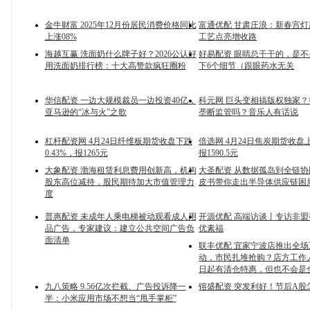
金牛财富 2025年12月份居民消费价格同比
富通优配 甘肃庄浪：新春宫灯
上涨08%
工艺点亮增收路
海越互赢 洗面奶什么牌子好？2026公认好
好易配资 眼睛总干干的，是
用洗面奶排行榜：十大高赞款疯狂圈粉
下6个细节（跟眼药水无关
华信配资 一边大规模裁员一边投资40亿，
科元网 巨头变相搞版权独家
亚马逊的“冰与火”之歌
垄断监管吗？音乐人有话说
杠杆配资网 4月24日纤维板期货收盘下跌
倍选网 4月24日焦炭期货收盘上
0.43%，报1265元
报1590.5元
大象配资 渤海租赁利息费用创新高，机构
大圣配资 从数据孤岛到全链
股东高位减持，股民期待加大市值管理力
皮书带你走出半导体供应链困
度
普惠配资 未成年人乘电梯被动观看成人用
开源优配 高端访谈丨专访非
品广告，专家建议：建立公共空间广告负
优素福
面清单
联丰优配 宜家宁波店推出全
动，市民扎堆抢购？店方工作人
日起有清仓特惠，但也不会是
九八策略 9.56亿次拦截、广告投诉降一
镕盛配资 突发利好！节后A股
半：小米应用市场不想当“甩手掌柜”