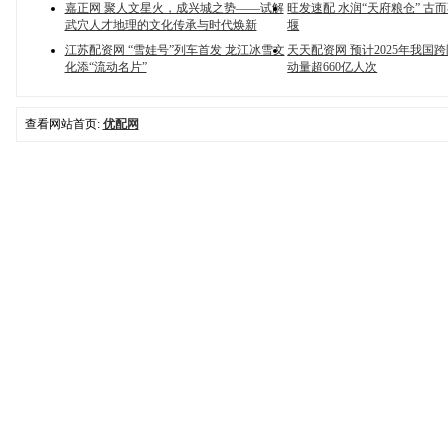
嘉正网 聚人文星火，成兴城之势——试解
旺发速配 水润“天府粮仓” 古
武穴人才地理的文化传承与时代焕新
堰
江苏配资网 “雪娃号”列车首发 龙江冰雪文
天天配资网 预计2025年我国
化添“流动名片”
动量超660亿人次
查看网站首页:
优配网