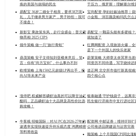
痪的美国与崩塌的民生
于压力，俄罗斯：理解塞尔维
易配宝 36岁二婚女子相亲，要求38万彩
宝尚配资 孕妇妊娠油推荐｜
礼，儿子继承男方家产，男子秒拒：我可
小金瓶、润百颜及帕玛氏怎么
不接盘！
新影宝 乘政策东风，赴行业盛会：普元宠
易配宝 一颗蒜头能有多硬核
物亮相 2025 CIPS
就知道了
领牛策略 做一只“旅行青蛙”
红腾网配资 入境旅游火爆，
是下一个外国人的快乐老家
鼎茂策略 安子文得知刘亚楼来意后，笑
蔚莱策略 大师章太炎冥界当
言：你有“尚方宝剑”，什么事办不到
同资历不同待遇，写字烧掉还
欧维策略 上海150亿元超级LP再出手，投
道正网 北交所市值打新真假
向AI等未来产业
四个核心点
涨停吧 权威解答磷虾油真的可以降甘油三
银泰融通 守护钱袋子，远离
酯吗，正品磷虾油十大品牌及高性价比选
民生银行济南市中支行进社区
购攻略！
牛客栈 招银国际：对AI PC在2026-27年的
配资网 中邮证券：维持IFBH“
渗透率实现快速提升持乐观态度 鸿腾精密
公司推进品牌建设与运营完善
等料将收益
顺策略 上个月我国CPI同比涨