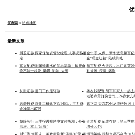
优
优配网
»
站点地图
最新文章
博盈证券 两家保险资管总经理 人事调整落
金牛呗 人保、新华派息超百亿
定！
企“现金红包” 陆续到账
富兴配资端 喝蜂蜜水的禁忌清单！这些食
顺市配资 今天起，出门多穿浅
物不能一起吃_肠胃_影响_大葱
孔肯雅_疫情_病例
长胜证券 厦门工作服订做
粤友钱配资 胡军和家人一起
老婆卢芳打扮贵气，24岁女儿
鼎豪投资 煤化工概念下跌146%，主力资
嘉正网 香农芯创龙虎榜数据（1
金净流出67股
慧眼智行 三季报透视跨境支付热潮：外资
奕道配资 佰维存储：第三季
深潜、本土“出海”
增长564%
财汇盈 海国志丨美政府刷新“停摆”纪录 瘫
博远策略 武契奇说不会为加