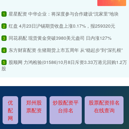
星星配资 中华企业：将深度参与合作建设“沈家里”地块
1
红盘 4月23日沪锡期货收盘上涨0.17%，报259320元
2
同花易配 现货黄金突破3980美元盎司 日内涨127%
3
东方财富配资 生猪期货上市五周年 从“稳起步”到“深扎根”
4
股顺网 力鸿检验(01586)10月8日斥资3.33万港元回购1.2万
5
股
优
郑州股
炒股配资平
股票配资排名
配
票配资
台排名
在线查询
网