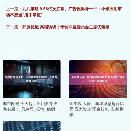
上一篇：
九八策略 9.56亿次拦截、广告投诉降一半：小米应用市
场不想当“甩手掌柜”
下一篇：
开源优配 高端访谈丨专访非盟委员会主席优素福
相关文章
顺市配资 今天起，出门多穿浅
金牛呗 人保、新华派息超百亿
色衣服！_孔肯雅_疫情_病例
元 五大险企“现金红包” 陆续到
账