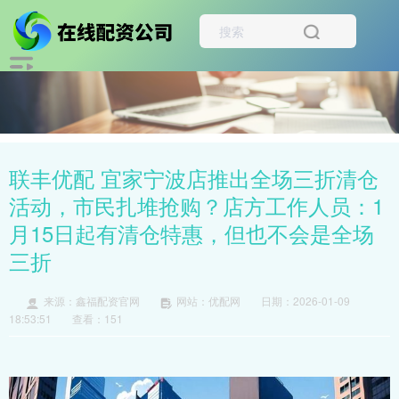
联丰优配 宜家宁波店推出全场三折清仓
活动，市民扎堆抢购？店方工作人员：1
月15日起有清仓特惠，但也不会是全场
三折
来源：鑫福配资官网
网站：优配网
日期：2026-01-09
18:53:51
查看：151