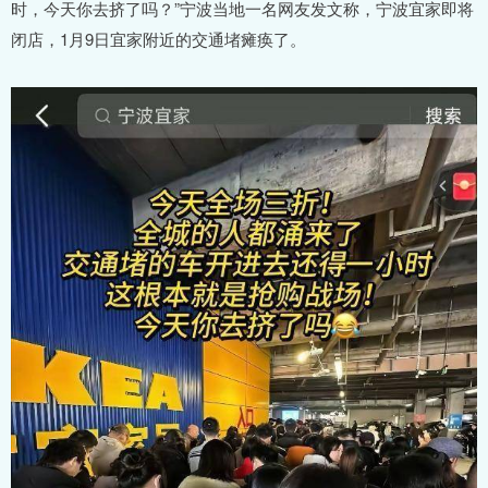
时，今天你去挤了吗？”宁波当地一名网友发文称，宁波宜家即将
闭店，1月9日宜家附近的交通堵瘫痪了。