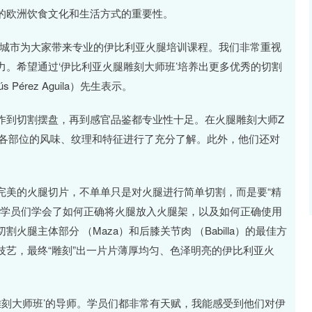
的欧洲饮食文化和生活方式的重要性。
的城市为大家带来专业的伊比利亚火腿培训课程。我们非常重视
。希望通过‘伊比利亚火腿雕刻大师班’培养出更多优秀的切割
érez Aguila）先生表示。
作到切割摆盘，再到感官品鉴都专业性十足。在火腿雕刻大师Z
利亚火腿各部位的风味、纹理和特征进行了充分了解。此外，他们还对
完美的火腿切片，不单单只是对火腿进行简单切割，而是要“精
和示范下，学员们学会了如何正确将火腿放入火腿架，以及如何正确使用
腿主体部分 （Maza）和后膝关节肉 （Babilla）的最佳方
艺，最终“雕刻”出一片片薄厚均匀、色泽明亮的伊比利亚火
雕刻大师班’的导师。学员们都非常有天赋，我能感受到他们对伊