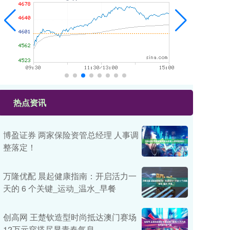
热点资讯
博盈证券 两家保险资管总经理 人事调
整落定！
万隆优配 晨起健康指南：开启活力一
天的 6 个关键_运动_温水_早餐
创高网 王楚钦造型时尚抵达澳门赛场
12万元穿搭尽显青春气息