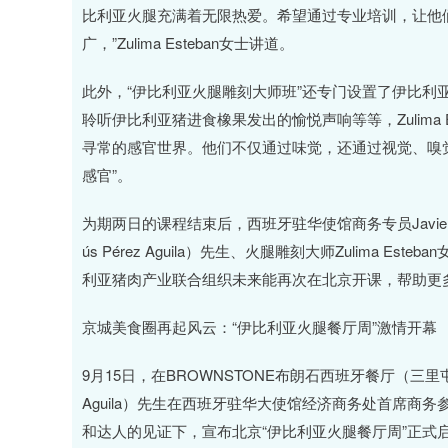
比利亚火腿充满着无限热爱。希望通过专业培训，让他
广，”Zulima Esteban女士讲道。
此外，“伊比利亚火腿雕刻大师班”还专门设置了伊比利
聆听伊比利亚猪进食橡果发出的愉悦声响等等，Zulima
寻常的感官世界。他们不仅通过味觉，还通过视觉、嗅
感官”。
为期两日的课程结束后，西班牙驻华使馆商务专员Javier
ús Pérez Aguila）先生、火腿雕刻大师Zulima
利亚猪肉产业联合组织未来能再次在北京开课，帮助更
京城美食圈再起风云：“伊比利亚火腿餐厅周”激情开幕
9月15日，在BROWNSTONE布朗石西班牙餐厅（三里
Aguila）先生在西班牙驻华大使馆经济商务处首席商务参赞方
和达人的见证下，宣布北京“伊比利亚火腿餐厅周”正式