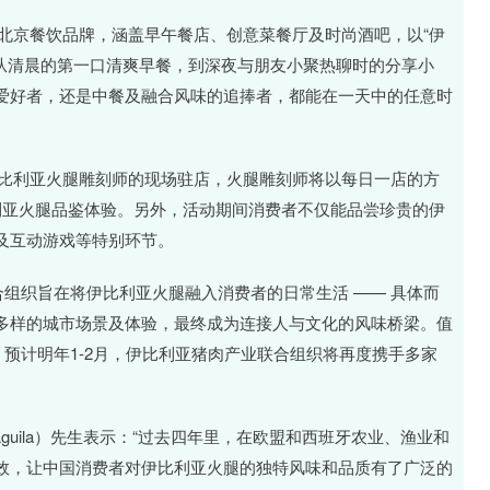
家北京餐饮品牌，涵盖早午餐店、创意菜餐厅及时尚酒吧，以“伊
。从清晨的第一口清爽早餐，到深夜与朋友小聚热聊时的分享小
爱好者，还是中餐及融合风味的追捧者，都能在一天中的任意时
伊比利亚火腿雕刻师的现场驻店，火腿雕刻师将以每日一店的方
利亚火腿品鉴体验。另外，活动期间消费者不仅能品尝珍贵的伊
及互动游戏等特别环节。
合组织旨在将伊比利亚火腿融入消费者的日常生活 —— 具体而
多样的城市场景及体验，最终成为连接人与文化的风味桥梁。值
，预计明年1-2月，伊比利亚猪肉产业联合组织将再度携手多家
 Aguila）先生表示：“过去四年里，在欧盟和西班牙农业、渔业和
效，让中国消费者对伊比利亚火腿的独特风味和品质有了广泛的