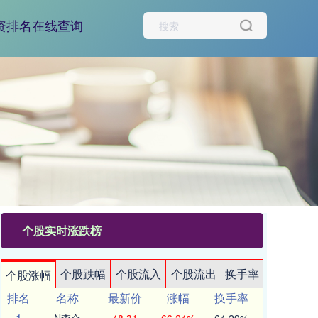
资排名在线查询
个股实时涨跌榜
个股跌幅
个股流入
个股流出
换手率
个股涨幅
排名
名称
最新价
涨幅
换手率
1