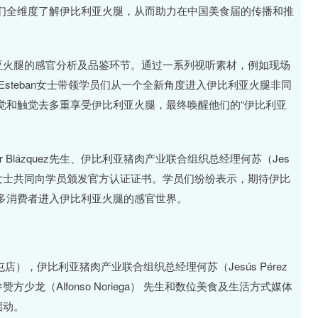
们全维度了解伊比利亚火腿，从而助力在中国美食届的传播和推
亚火腿的感官分析及品鉴环节。通过一系列视听素材，例如现场
 Esteban女士带领学员们从一个全新角度进入伊比利亚火腿非同
觉和触觉去多重享受伊比利亚火腿，最终唤醒他们的“伊比利亚
 Blázquez先生、伊比利亚猪肉产业联合组织总经理何苏（Jes
 Esteban女士共同向学员颁发官方认证证书。学员们纷纷表示，期待伊比
多消费者进入伊比利亚火腿的感官世界。
屯店），伊比利亚猪肉产业联合组织总经理何苏（Jesús Pérez
少龙（Alfonso Noriega） 先生和数位美食及生活方式媒体
启动。