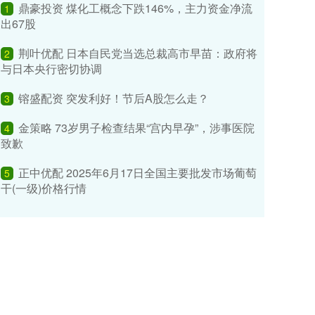
鼎豪投资 煤化工概念下跌146%，主力资金净流
1
出67股
荆叶优配 日本自民党当选总裁高市早苗：政府将
2
与日本央行密切协调
镕盛配资 突发利好！节后A股怎么走？
3
金策略 73岁男子检查结果“宫内早孕”，涉事医院
4
致歉
正中优配 2025年6月17日全国主要批发市场葡萄
5
干(一级)价格行情