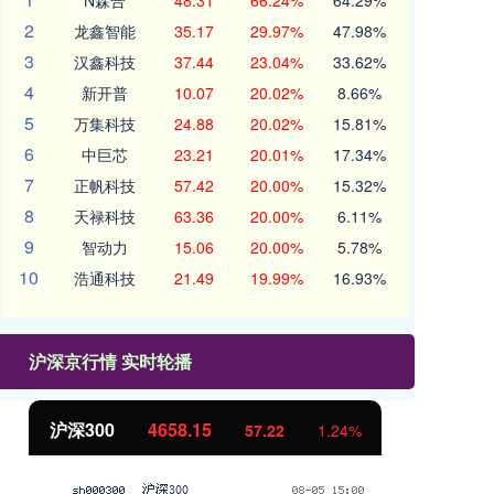
N森合
48.31
66.24%
64.29%
2
龙鑫智能
35.17
29.97%
47.98%
3
汉鑫科技
37.44
23.04%
33.62%
4
新开普
10.07
20.02%
8.66%
5
万集科技
24.88
20.02%
15.81%
6
中巨芯
23.21
20.01%
17.34%
7
正帆科技
57.42
20.00%
15.32%
8
天禄科技
63.36
20.00%
6.11%
9
智动力
15.06
20.00%
5.78%
10
浩通科技
21.49
19.99%
16.93%
沪深京行情 实时轮播
北证50
1119.46
创
25.97
2.38%