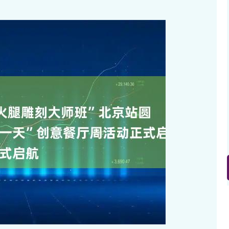
沪深300
4658.15
.86%
57.22
1.24%