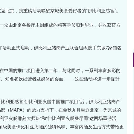
重返北京，携重磅活动唤醒京城美食爱好者的“伊比利亚感官”。
课，一众由北京各餐厅主厨组成的精英学员顺利毕业，并收获官方
厅周”活动正式启动，伊比利亚猪肉产业联合组织携手京城7家知名
亮相，标志着本轮在中国的推广项目进入第二年；与此同时，一系列丰富多彩的
商、知名餐饮经营者及媒体的会面 —— 这些活动将进一步提升
伊比利亚感官·伊比利亚火腿中国推广项目”后，伊比利亚猪肉产
品部（MAPA）的鼎力支持下，在金秋九月重返北京，为京城的
利亚火腿雕刻大师班”和“伊比利亚火腿餐厅周”这两场重磅活
顶级美食伊比利亚火腿的独特风味、丰富内涵及生活方式带给更