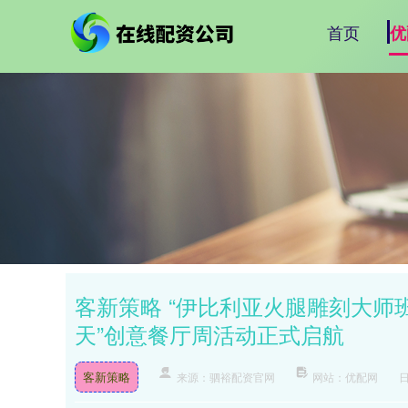
首页
优
客新策略 “伊比利亚火腿雕刻大师
天”创意餐厅周活动正式启航
客新策略
来源：驷裕配资官网
网站：优配网
日