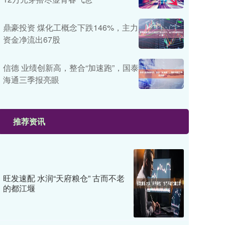
鼎豪投资 煤化工概念下跌146%，主力
资金净流出67股
信德 业绩创新高，整合“加速跑”，国泰
海通三季报亮眼
推荐资讯
旺发速配 水润“天府粮仓” 古而不老
的都江堰