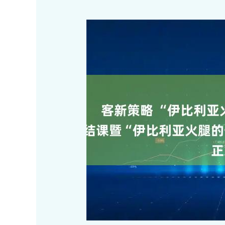
深证成指
14144.20
.15
1.47%
258.49
1