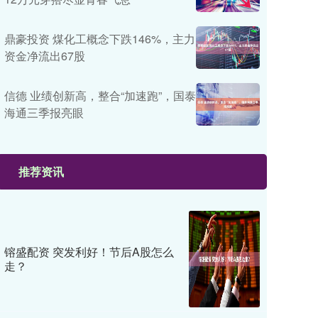
鼎豪投资 煤化工概念下跌146%，主力
资金净流出67股
信德 业绩创新高，整合“加速跑”，国泰
海通三季报亮眼
推荐资讯
镕盛配资 突发利好！节后A股怎么
走？