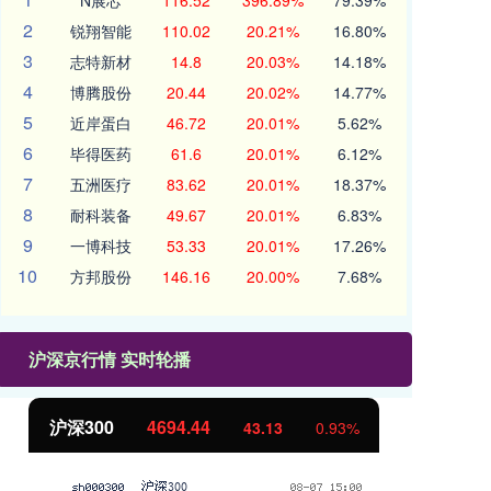
N展芯
116.52
396.89%
79.39%
2
锐翔智能
110.02
20.21%
16.80%
3
志特新材
14.8
20.03%
14.18%
4
博腾股份
20.44
20.02%
14.77%
5
近岸蛋白
46.72
20.01%
5.62%
6
毕得医药
61.6
20.01%
6.12%
7
五洲医疗
83.62
20.01%
18.37%
8
耐科装备
49.67
20.01%
6.83%
9
一博科技
53.33
20.01%
17.26%
10
方邦股份
146.16
20.00%
7.68%
沪深京行情 实时轮播
沪深300
4694.44
北
43.13
0.93%