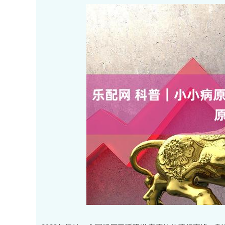
上证指数
3940.04
.40
2.13%
39.68
1.