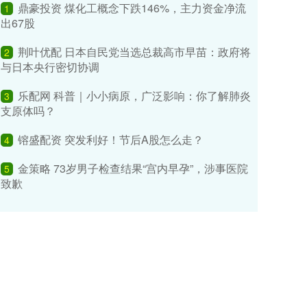
鼎豪投资 煤化工概念下跌146%，主力资金净流
1
出67股
荆叶优配 日本自民党当选总裁高市早苗：政府将
2
与日本央行密切协调
乐配网 科普｜小小病原，广泛影响：你了解肺炎
3
支原体吗？
镕盛配资 突发利好！节后A股怎么走？
4
金策略 73岁男子检查结果“宫内早孕”，涉事医院
5
致歉