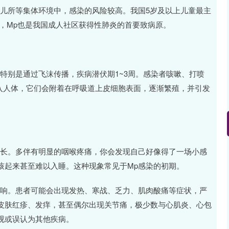
托儿所等集体环境中，感染的风险较高。我国5岁及以上儿童最主
，Mp也是我国成人社区获得性肺炎的首要致病原。
特别是通过飞沫传播，疾病潜伏期1~3周。感染者咳嗽、打喷
进入人体，它们会附着在呼吸道上皮细胞表面，逐渐繁殖，并引发
更长。多伴有明显的咽喉疼痛，你会发现自己好像得了一场小感
咳起来甚至难以入睡。这种现象常见于Mp感染的初期。
影响。患者可能会出现发热、寒战、乏力、肌肉酸痛等症状，严
皮肤红疹、发痒，甚至偶尔出现关节痛，极少数与心肌炎、心包
视或误认为其他疾病。