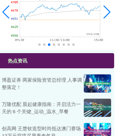
热点资讯
博盈证券 两家保险资管总经理 人事调
整落定！
万隆优配 晨起健康指南：开启活力一
天的 6 个关键_运动_温水_早餐
创高网 王楚钦造型时尚抵达澳门赛场
12万元穿搭尽显青春气息