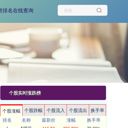
资排名在线查询
个股实时涨跌榜
个股跌幅
个股流入
个股流出
换手率
个股涨幅
排名
名称
最新价
涨幅
换手率
1