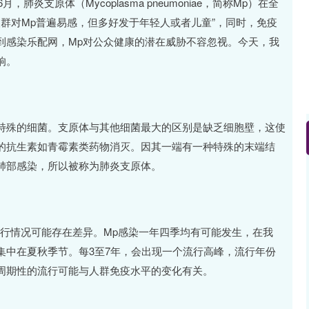
炎支原体（Mycoplasma pneumoniae，简称Mp）在全
人群对Mp普遍易感，但多好发于年轻人或者儿童”，同时，免疫
到感染乐配网，Mp对公众健康的潜在威胁不容忽视。今天，我
响。
特殊的细菌。支原体与其他细菌最大的区别是缺乏细胞壁，这使
的抗生素如青霉素类药物消灭。因其一端有一种特殊的末端结
肺部感染，所以被称为肺炎支原体。
流行情况可能存在差异。Mp感染一年四季均有可能发生，在我
集中在夏秋季节。每3至7年，会出现一个流行高峰，流行年份
周期性的流行可能与人群免疫水平的变化有关。