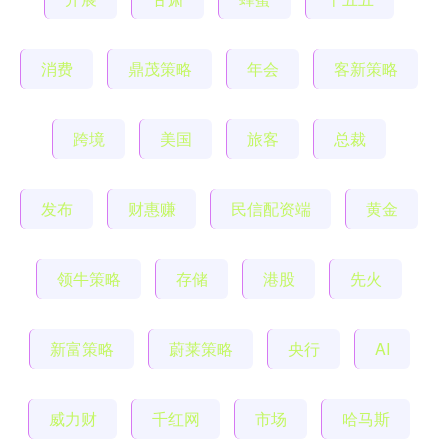
消费
鼎茂策略
年会
客新策略
跨境
美国
旅客
总裁
发布
财惠赚
民信配资端
黄金
领牛策略
存储
港股
先火
新富策略
蔚莱策略
央行
AI
威力财
千红网
市场
哈马斯