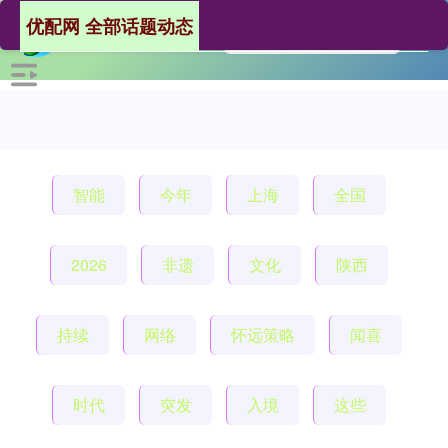
优配网 全部话题动态
智能
今年
上海
全国
2026
非遗
文化
陕西
持续
网络
怀远策略
闻喜
时代
突发
入境
这些