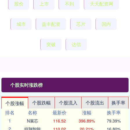
股价
上市
不到
天天配资网
城市
益丰配资
芯片
国内
突破
达信
个股实时涨跌榜
个股跌幅
个股流入
个股流出
换手率
个股涨幅
排名
名称
最新价
涨幅
换手率
1
N展芯
116.52
396.89%
79.39%
2
锐翔智能
110.02
20.21%
16.80%