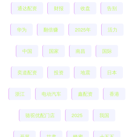
通达配资
财报
收盘
告别
华为
翻倍赚
2025年
活力
中国
国家
南昌
国际
奕道配资
投资
地震
日本
浙江
电动汽车
鑫配资
香港
骆驼优配门店
2025
我国
开展
甘肃
蜂蜜
十五五