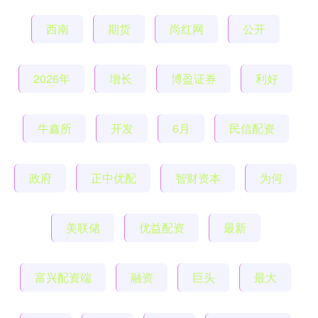
西南
期货
尚红网
公开
2026年
增长
博盈证券
利好
牛鑫所
开发
6月
民信配资
政府
正中优配
智财资本
为何
美联储
优益配资
最新
富兴配资端
融资
巨头
最大