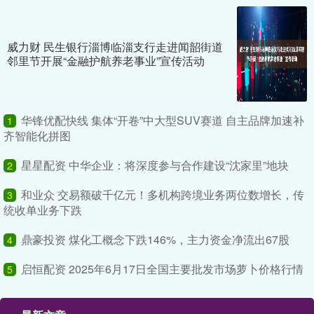
威力财 民生银行淄博临淄支行走进闻韶街道
邻里节开展“金融护航养老事业”宣传活动
华锋优配快线 集体“开卷”中大型SUV赛道 自主品牌加速补
1
齐智能化拼图
星星配资 中华企业：将深度参与合作建设“沈家里”地块
2
和业众 交易额破千亿元！多机构跨境业务两位数增长，传
3
统收单业务下跌
鼎豪投资 煤化工概念下跌146%，主力资金净流出67股
4
启恒配资 2025年6月17日全国主要批发市场萝卜价格行情
5