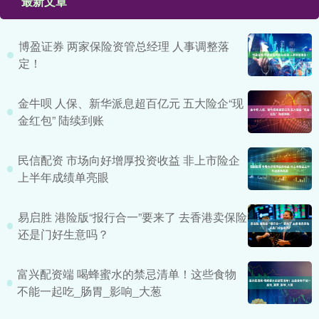
最新文章
博盈证券 两家保险资管总经理 人事调整落
定！
金牛呗 人保、新华派息超百亿元 五大险企“现
金红包” 陆续到账
民信配资 市场向好增厚投资收益 非上市险企
上半年成绩单亮眼
易启胜 港险版“报行合一”要来了 去香港卖保险
还是门好生意吗？
富兴配资端 喝蜂蜜水的禁忌清单！这些食物
不能一起吃_肠胃_影响_大葱