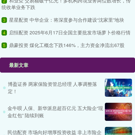
和业众 交易额破千亿元！多机构跨境业务两位数增长，传
2
统收单业务下跌
星星配资 中华企业：将深度参与合作建设“沈家里”地块
3
启恒配资 2025年6月17日全国主要批发市场萝卜价格行情
4
鼎豪投资 煤化工概念下跌146%，主力资金净流出67股
5
最新文章
博盈证券 两家保险资管总经理 人事调整落
定！
金牛呗 人保、新华派息超百亿元 五大险企“现
金红包” 陆续到账
民信配资 市场向好增厚投资收益 非上市险企