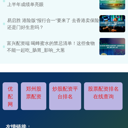
上半年成绩单亮眼
易启胜 港险版“报行合一”要来了 去香港卖保险
还是门好生意吗？
富兴配资端 喝蜂蜜水的禁忌清单！这些食物
不能一起吃_肠胃_影响_大葱
优
郑州股
炒股配资平
股票配资排名
配
票配资
台排名
在线查询
网
友情链接：