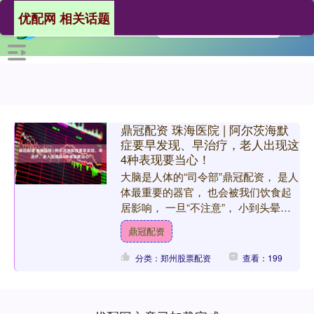
优配网 相关话题
鼎冠配资 珠海医院 | 阿尔茨海默
症要早发现、早治疗，老人出现这
4种表现要当心！
大脑是人体的“司令部”鼎冠配资， 是人
体最重要的器官， 也会被我们饮食起
居影响， 一旦“不注意”， 小到头晕、
头痛，大到脑出血、脑血栓， 就可能
鼎冠配资
会接踵而至…… ....
分类：郑州股票配资
查看：199