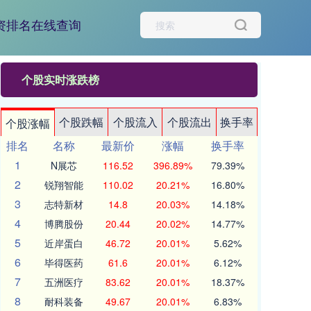
资排名在线查询
个股实时涨跌榜
个股跌幅
个股流入
个股流出
换手率
个股涨幅
排名
名称
最新价
涨幅
换手率
1
N展芯
116.52
396.89%
79.39%
2
锐翔智能
110.02
20.21%
16.80%
3
志特新材
14.8
20.03%
14.18%
4
博腾股份
20.44
20.02%
14.77%
5
近岸蛋白
46.72
20.01%
5.62%
6
毕得医药
61.6
20.01%
6.12%
7
五洲医疗
83.62
20.01%
18.37%
8
耐科装备
49.67
20.01%
6.83%