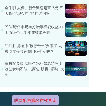
金牛呗 人保、新华派息超百亿元 五
大险企“现金红包” 陆续到账
民信配资 市场向好增厚投资收益 非
上市险企上半年成绩单亮眼
易启胜 港险版“报行合一”要来了 去
香港卖保险还是门好生意吗？
富兴配资端 喝蜂蜜水的禁忌清单！
这些食物不能一起吃_肠胃_影响_大
葱
股票配资排名在线查询