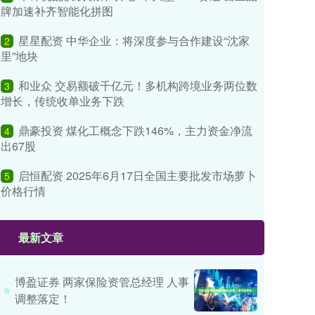
牌加速补齐智能化拼图
星星配资 中华企业：将深度参与合作建设“沈家
2
里”地块
和业众 交易额破千亿元！多机构跨境业务两位数
3
增长，传统收单业务下跌
鼎豪投资 煤化工概念下跌146%，主力资金净流
4
出67股
启恒配资 2025年6月17日全国主要批发市场萝卜
5
价格行情
最新文章
博盈证券 两家保险资管总经理 人事
调整落定！