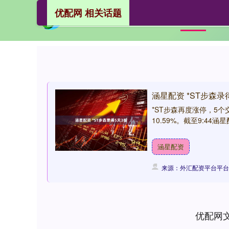
优配网 相关话题
优
首页
涵星配资 *ST步森录
*ST步森再度涨停，5个
10.59%。截至9:44涵
涵星配资
来源：外汇配资平台平台
优配网