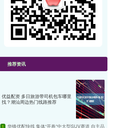
推荐资讯
优益配资 多日旅游带司机包车哪里
找？潮汕周边热门线路推荐
华锋优配快线 集体“开卷”中大型SUV赛道 自主品
1