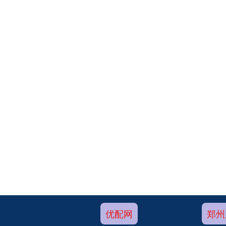
优配网
郑州