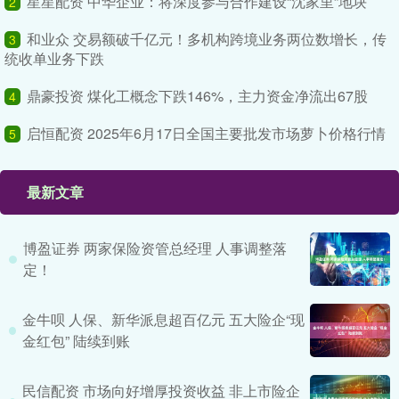
星星配资 中华企业：将深度参与合作建设“沈家里”地块
2
和业众 交易额破千亿元！多机构跨境业务两位数增长，传
3
统收单业务下跌
鼎豪投资 煤化工概念下跌146%，主力资金净流出67股
4
启恒配资 2025年6月17日全国主要批发市场萝卜价格行情
5
最新文章
博盈证券 两家保险资管总经理 人事调整落
定！
金牛呗 人保、新华派息超百亿元 五大险企“现
金红包” 陆续到账
民信配资 市场向好增厚投资收益 非上市险企