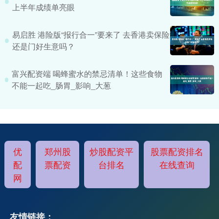
上半年成绩单亮眼
易启胜 港险版“报行合一”要来了 去香港卖保险
还是门好生意吗？
富兴配资端 喝蜂蜜水的禁忌清单！这些食物
不能一起吃_肠胃_影响_大葱
优
郑州股
炒股配资平
股票配资排名
配
票配资
台排名
在线查询
网
友情链接：